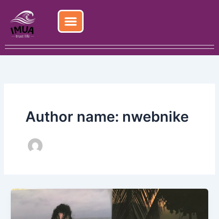
Skip
to
content
Author name: nwebnike