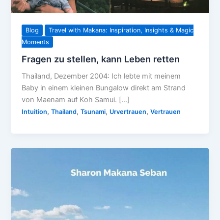
Blog
Travel with Makana: Inspiration, Insights & Magic
Moments
Fragen zu stellen, kann Leben retten
Thailand, Dezember 2004: Ich lebte mit meinem
Baby in einem kleinen Bungalow direkt am Strand
von Maenam auf Koh Samui. […]
,
,
,
,
Intuition
Thailand
Tsunami
Urvertrauen
Vertrauen