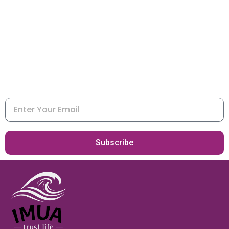
STAY CONNECTED
Join my newsletter to receive inspiration and announcements
about trips, retreats, programs and publications
Email
Subscribe